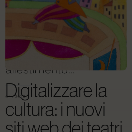
Ruspa SPA
Da semplice stand a
esperienza visiva:
scopri il progetto di
allestimento…
Digitalizzare la
04 / 2026
cultura: i nuovi
siti web dei teatri