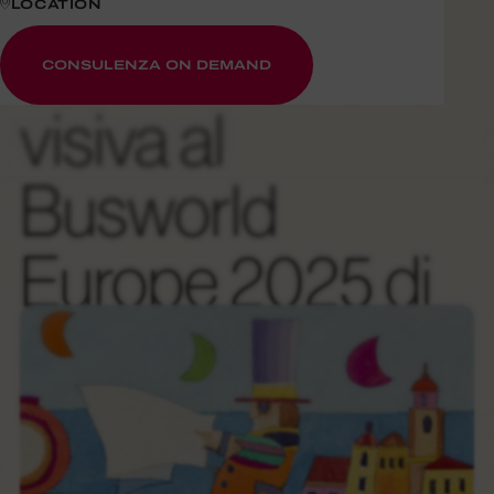
LOCATION
comunicazione
CONSULENZA ON DEMAND
visiva al
Busworld
Europe 2025 di
Bruxelles: Il
progetto “Color
Your Seat-y” per