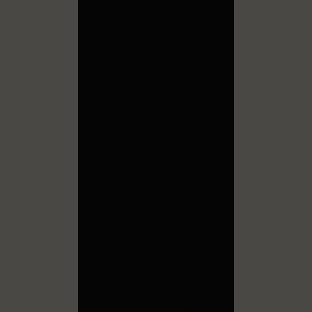
la creatività
Il nostro
umana.
valore risiederà
nella capacità di
affrontare
problemi
complessi con
una prospettiva
unica,
combinando
logica ed
esperienza per