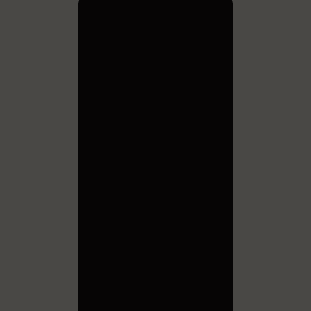
nell'era
dell'intel
artificiale
In un futuro
sempre più
dominato
dall'automazione e