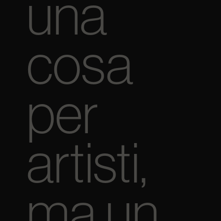
una
cosa
per
artisti,
ma un