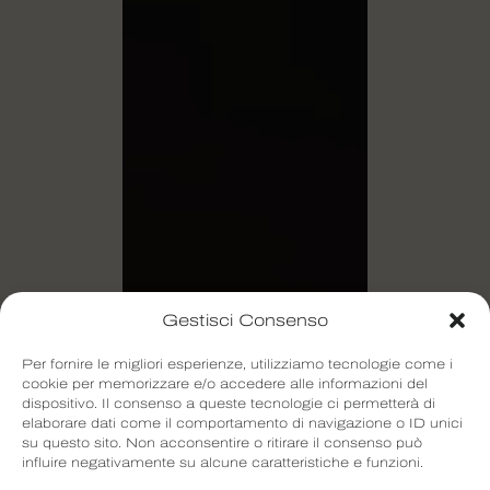
trovare soluzioni
che nessun
algoritmo
potrebbe
prevedere.
La
creatività non è più
un optional, ma la
competenza
Gestisci Consenso
fondamentale che
Per fornire le migliori esperienze, utilizziamo tecnologie come i
farà la differenza
cookie per memorizzare e/o accedere alle informazioni del
dispositivo. Il consenso a queste tecnologie ci permetterà di
sul mercato del
elaborare dati come il comportamento di navigazione o ID unici
su questo sito. Non acconsentire o ritirare il consenso può
lavoro.
influire negativamente su alcune caratteristiche e funzioni.