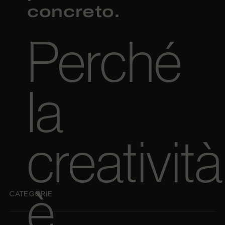
concreto.
Perché
la
creatività
è
CATEGORIE