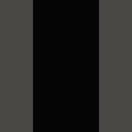
dall'intelligenza
artificiale, molte
attività ripetitive
verranno delegate
alle macchine.
Cosa ci resterà?
Proprio ciò che
una macchina non
può replicare:
l'intuizione, il
pensiero laterale e